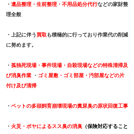
・
遺品整理・生前整理・不用品処分代行
などの家財整
理全般
・上記に伴う
買取
も積極的に行っており作業代の削減
に努めます。
・
孤独死現場・事件現場・自殺現場などの特殊清掃及
び消臭作業
・
ゴミ屋敷・ゴミ部屋・汚部屋などの片
付け及び清掃
・
ペットの多頭飼育崩壊現場の糞尿臭の原状回復工事
・
火災・ボヤによるスス臭の消臭
（保険対応すること