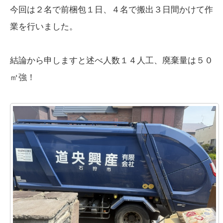
今回は２名で前梱包１日、４名で搬出３日間かけて作
業を行いました。
結論から申しますと述べ人数１４人工、廃棄量は５０
㎥強！