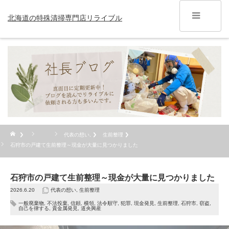
北海道の特殊清掃専門店リライブル
代表の想い
,
生前整理
石狩市の戸建て生前整理～現金が大量に見つかりました
石狩市の戸建て生前整理～現金が大量に見つかりました
2026.6.20
代表の想い
,
生前整理
一般廃棄物
,
不法投棄
,
信頼
,
横領
,
法令順守
,
犯罪
,
現金発見
,
生前整理
,
石狩市
,
窃盗
,
自己を律する
,
貴金属発見
,
道央興産