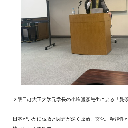
２限目は大正大学元学長の小峰彌彦先生による「曼
日本がいかに仏教と関連が深く政治、文化、精神性