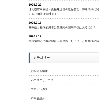
2026.7.22
【札幌市中央区・孤独死現場の遺品整理】特殊清掃に関
するご相談は無料です
2026.7.16
熱中症と糖尿病患者に孤独死の因果関係はあるのか？
2026.7.12
特殊清掃と仏教の融合～無畏施（むいせ）と観音様の話
カテゴリー
お役立ち情報
ハウスクリーニグ
プロパンガス
不用品処分