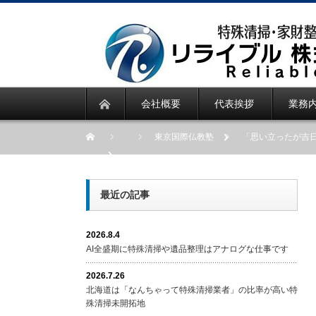
会社概要
代表挨拶
業務
東京国際仏教塾
「思い立ったが吉
最近の記事
2026.8.4
AI全盛期に特殊清掃や遺品整理はアナログな仕事です
2026.7.26
北海道は「なんちゃって特殊清掃業者」の比率が高い特
殊清掃未開拓地