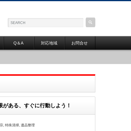
Q＆A
対応地域
お問合せ
限がある、すぐに行動しよう！
宗
,
特殊清掃
,
遺品整理