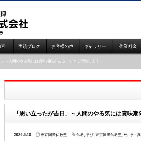
内容
実績ブログ
お客様の声
ギャラリー
作業料金
日」～人間のやる気には賞味期限がある、すぐに行動しよう！
「思い立ったが吉日」～人間のやる気には賞味期
2026.5.18
東京国際仏教塾
仏教
,
学び
,
東京国際仏教塾
,
死
,
浄土真