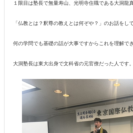
１限目は塾長で無量寿山、光明寺住職である大洞龍
「仏教とは？釈尊の教えとは何ぞや？」のお話をし
何の学問でも基礎の話が大事ですからこれを理解で
大洞塾長は東大出身で文科省の元官僚だった人です