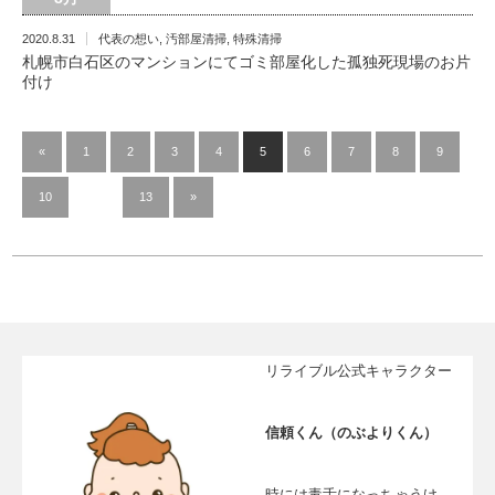
2020.8.31
代表の想い
,
汚部屋清掃
,
特殊清掃
札幌市白石区のマンションにてゴミ部屋化した孤独死現場のお片
付け
«
1
2
3
4
5
6
7
8
9
10
…
13
»
リライブル公式キャラクター
信頼くん（のぶよりくん）
時には毒舌になっちゃうけ