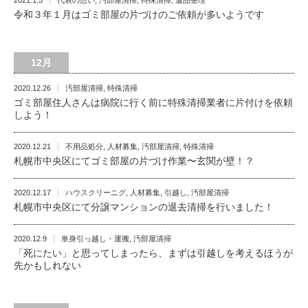
2021.1.5
代表の想い
,
汚部屋清掃
,
特殊清掃
,
遺品整理
令和３年１月はゴミ部屋の片づけのご依頼が多いようです
12月
2020.12.26
汚部屋清掃
,
特殊清掃
ゴミ部屋住人さんは病院に行く前に特殊清掃業者に片付けを依頼
しよう！
2020.12.21
不用品処分
,
人材募集
,
汚部屋清掃
,
特殊清掃
札幌市中央区にてゴミ部屋の片づけ作業〜玄関が壁！？
2020.12.17
ハウスクリーニグ
,
人材募集
,
引越し
,
汚部屋清掃
札幌市中央区にて分譲マンションの退去清掃を行いました！
2020.12.9
単身引っ越し・運搬
,
汚部屋清掃
「死にたい」と思ってしまったら、まずは引越しを考えるほうが
先かもしれない