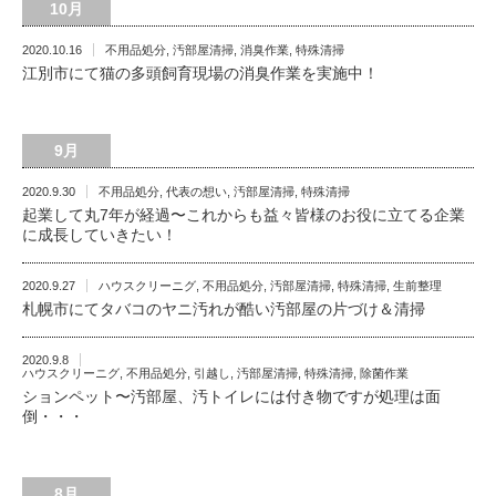
10月
2020.10.16
不用品処分
,
汚部屋清掃
,
消臭作業
,
特殊清掃
江別市にて猫の多頭飼育現場の消臭作業を実施中！
9月
2020.9.30
不用品処分
,
代表の想い
,
汚部屋清掃
,
特殊清掃
起業して丸7年が経過〜これからも益々皆様のお役に立てる企業
に成長していきたい！
2020.9.27
ハウスクリーニグ
,
不用品処分
,
汚部屋清掃
,
特殊清掃
,
生前整理
札幌市にてタバコのヤニ汚れが酷い汚部屋の片づけ＆清掃
2020.9.8
ハウスクリーニグ
,
不用品処分
,
引越し
,
汚部屋清掃
,
特殊清掃
,
除菌作業
ションペット〜汚部屋、汚トイレには付き物ですが処理は面
倒・・・
8月