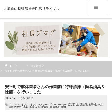
北海道の特殊清掃専門店リライブル
特殊清掃
安平町で解体業者さんの作業前に特殊清掃（簡易消臭＆除菌）を行いました
安平町で解体業者さんの作業前に特殊清掃（簡易消臭＆
除菌）を行いました
2026.7.7
特殊清掃
Ｘ-20000
,
オゾン
,
オゾンバスター
,
ブルーワーカー
,
原状回復
,
孤独死
,
安平町
,
東京
国際仏教塾
,
消臭
,
無縁仏
,
特殊清掃
,
解体業者
,
除菌