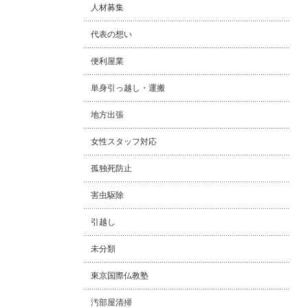
人材募集
代表の想い
便利屋業
単身引っ越し・運搬
地方出張
女性スタッフ対応
孤独死防止
害虫駆除
引越し
未分類
東京国際仏教塾
汚部屋清掃