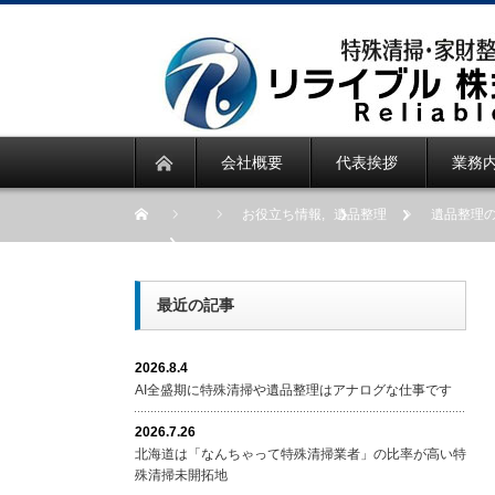
会社概要
代表挨拶
業務
お役立ち情報
,
遺品整理
遺品整理
最近の記事
2026.8.4
AI全盛期に特殊清掃や遺品整理はアナログな仕事です
2026.7.26
北海道は「なんちゃって特殊清掃業者」の比率が高い特
殊清掃未開拓地