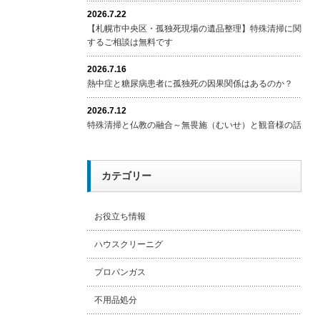
2026.7.22
【札幌市中央区・孤独死現場の遺品整理】特殊清掃に関
するご相談は無料です
2026.7.16
熱中症と糖尿病患者に孤独死の因果関係はあるのか？
2026.7.12
特殊清掃と仏教の融合～無畏施（むいせ）と観音様の話
カテゴリー
お役立ち情報
ハウスクリーニグ
プロパンガス
不用品処分