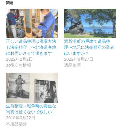
関連
正しい遺品整理は廃棄方法
洞爺湖町の戸建て遺品整
も法令順守！〜北海道各地
理〜地元に法令順守の業者
にお伺いさせて頂きます
はいますか？
2022年2月2日
2022年8月27日
お役立ち情報
遺品整理
生前整理～戦争時の貴重な
写真は捨てないで欲しい
2018年6月22日
不用品処分