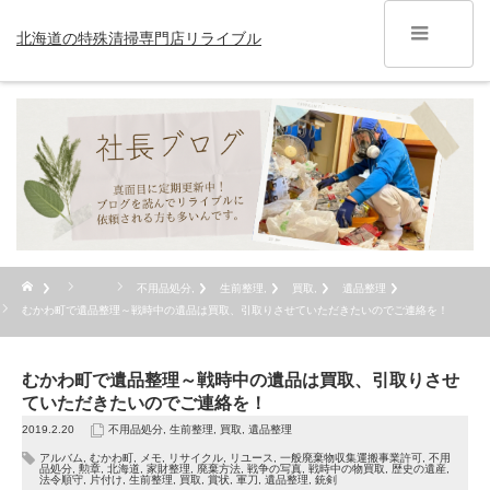
北海道の特殊清掃専門店リライブル
不用品処分
,
生前整理
,
買取
,
遺品整理
むかわ町で遺品整理～戦時中の遺品は買取、引取りさせていただきたいのでご連絡を！
むかわ町で遺品整理～戦時中の遺品は買取、引取りさせ
ていただきたいのでご連絡を！
2019.2.20
不用品処分
,
生前整理
,
買取
,
遺品整理
アルバム
,
むかわ町
,
メモ
,
リサイクル
,
リユース
,
一般廃棄物収集運搬事業許可
,
不用
品処分
,
勲章
,
北海道
,
家財整理
,
廃棄方法
,
戦争の写真
,
戦時中の物買取
,
歴史の遺産
,
法令順守
,
片付け
,
生前整理
,
買取
,
賞状
,
軍刀
,
遺品整理
,
銃剣