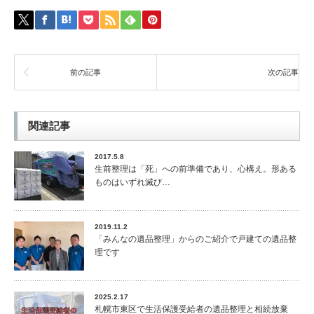
前の記事
次の記事
関連記事
2017.5.8
生前整理は「死」への前準備であり、心構え。形ある
ものはいずれ滅び…
2019.11.2
「みんなの遺品整理」からのご紹介で戸建ての遺品整
理です
2025.2.17
札幌市東区で生活保護受給者の遺品整理と相続放棄