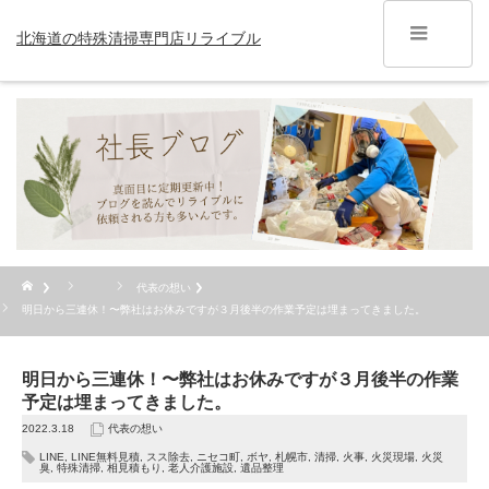
北海道の特殊清掃専門店リライブル
代表の想い
明日から三連休！〜弊社はお休みですが３月後半の作業予定は埋まってきました。
明日から三連休！〜弊社はお休みですが３月後半の作業
予定は埋まってきました。
2022.3.18
代表の想い
LINE
,
LINE無料見積
,
スス除去
,
ニセコ町
,
ボヤ
,
札幌市
,
清掃
,
火事
,
火災現場
,
火災
臭
,
特殊清掃
,
相見積もり
,
老人介護施設
,
遺品整理