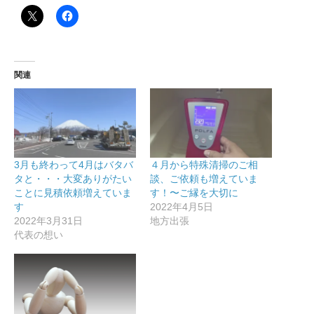
関連
3月も終わって4月はバタバ
４月から特殊清掃のご相
タと・・・大変ありがたい
談、ご依頼も増えていま
ことに見積依頼増えていま
す！〜ご縁を大切に
す
2022年4月5日
2022年3月31日
地方出張
代表の想い