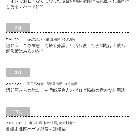
トイレでお亡くなりになった場合の特殊清掃の注意点～札幌市の
とあるアパートにて
2月
2022.2.5
代表の想い
,
汚部屋清掃
,
特殊清掃
認知症、ごみ屋敷、高齢者介護、生活保護、社会問題は山積み
解決策はあるのか？
2月
2018.2.20
不用品処分
,
汚部屋清掃
,
特殊清掃
汚部屋からの脱出！～汚部屋住人のブログ掲載の意外な利用法
11月
2017.11.13
地方出張
,
特殊清掃
,
臭気判定士
札幌市北区のゴミ部屋～清掃編