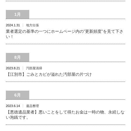
1月
2024.1.31
地方出張
業者選定の基準の一つにホームページ内の”更新頻度”を見て下さ
い！
8月
2023.8.21
汚部屋清掃
【江別市】ごみとカビが溢れた汚部屋の片づけ
6月
2023.6.14
遺品整理
【悪徳遺品業者】悪いことをして得たお金は一時の物、永続しな
い泡銭です。