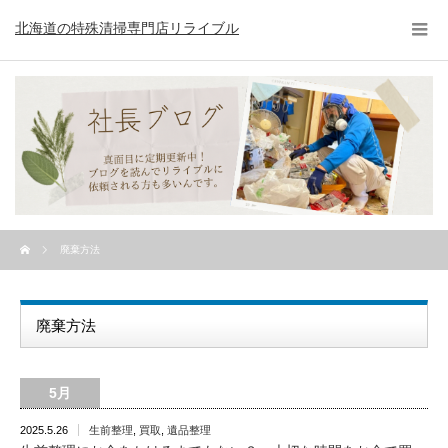
北海道の特殊清掃専門店リライブル
廃棄方法
廃棄方法
5月
2025.5.26
生前整理
,
買取
,
遺品整理