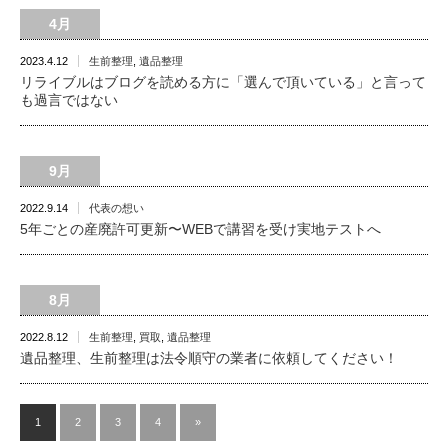
4月
2023.4.12
生前整理
,
遺品整理
リライブルはブログを読める方に「選んで頂いている」と言って
も過言ではない
9月
2022.9.14
代表の想い
5年ごとの産廃許可更新〜WEBで講習を受け実地テストへ
8月
2022.8.12
生前整理
,
買取
,
遺品整理
遺品整理、生前整理は法令順守の業者に依頼してください！
1
2
3
4
»