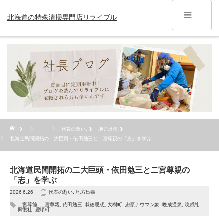
北海道の特殊清掃専門店リライブル
代表の想い
,
地方出張
北海道民間開拓の二大巨頭・依田勉三と二宮尊親の「志」を学ぶ
北海道民間開拓の二大巨頭・依田勉三と二宮尊親の
「志」を学ぶ
2026.6.26
代表の想い
,
地方出張
二宮尊徳
,
二宮尊親
,
依田勉三
,
報徳思想
,
大樹町
,
忠類ナウマン象
,
晩成温泉
,
晩成社
,
興復社
,
豊頃町