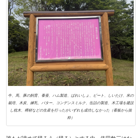
牛、馬、豚の飼育、養蚕、ハム製造、ばれいしょ、ビート、しいたけ、米の
栽培、木炭、練乳、バター、コンデンスミルク、缶詰の製造、木工場を建設
し枕木、樽材などの生産を行ったがいずれも成功しなかった（看板から抜
粋）