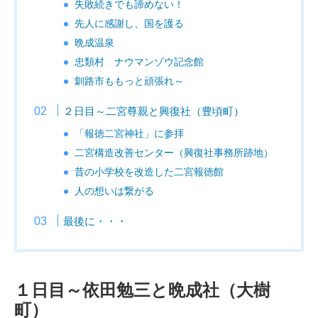
失敗続きでも諦めない！
先人に感謝し、国を護る
晩成温泉
忠類村 ナウマンゾウ記念館
釧路市ももっと頑張れ～
２日目～二宮尊親と興復社（豊頃町）
「報徳二宮神社」に参拝
二宮構造改善センター（興復社事務所跡地）
昔の小学校を改造した二宮報徳館
人の想いは繋がる
最後に・・・
１日目～依田勉三と晩成社（大樹
町）