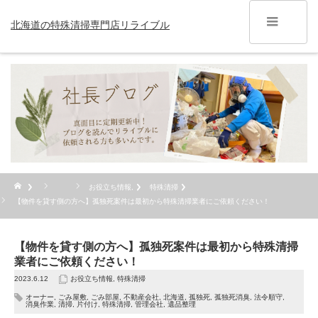
北海道の特殊清掃専門店リライブル
お役立ち情報
,
特殊清掃
【物件を貸す側の方へ】孤独死案件は最初から特殊清掃業者にご依頼ください！
【物件を貸す側の方へ】孤独死案件は最初から特殊清掃
業者にご依頼ください！
2023.6.12
お役立ち情報
,
特殊清掃
オーナー
,
ごみ屋敷
,
ごみ部屋
,
不動産会社
,
北海道
,
孤独死
,
孤独死消臭
,
法令順守
,
消臭作業
,
清掃
,
片付け
,
特殊清掃
,
管理会社
,
遺品整理