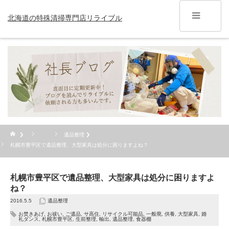
北海道の特殊清掃専門店リライブル
遺品整理
札幌市豊平区で遺品整理、大型家具は処分に困りますよね？
札幌市豊平区で遺品整理、大型家具は処分に困りますよ
ね？
2016.5.5
遺品整理
お焚きあげ
,
お祓い
,
ご遺品
,
サ高住
,
リサイクル可能品
,
一般廃
,
供養
,
大型家具
,
婚
礼ダンス
,
札幌市豊平区
,
生前整理
,
輸出
,
遺品整理
,
食器棚