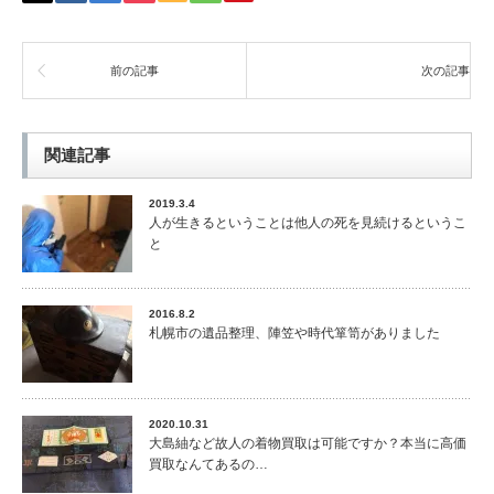
前の記事
次の記事
関連記事
2019.3.4
人が生きるということは他人の死を見続けるというこ
と
2016.8.2
札幌市の遺品整理、陣笠や時代箪笥がありました
2020.10.31
大島紬など故人の着物買取は可能ですか？本当に高価
買取なんてあるの…