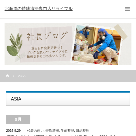
北海道の特殊清掃専門店リライブル
ASIA
ASIA
9月
2016.9.29
代表の想い
,
特殊清掃
,
生前整理
,
遺品整理