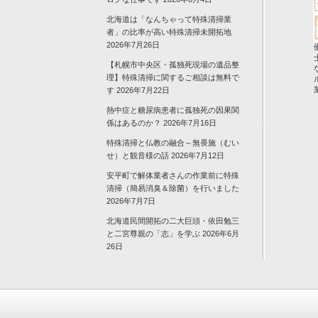
北海道は「なんちゃって特殊清掃業
者」の比率が高い特殊清掃未開拓地
2026年7月26日
【札幌市中央区・孤独死現場の遺品整
理】特殊清掃に関するご相談は無料で
す
2026年7月22日
熱中症と糖尿病患者に孤独死の因果関
係はあるのか？
2026年7月16日
特殊清掃と仏教の融合～無畏施（むい
せ）と観音様の話
2026年7月12日
安平町で解体業者さんの作業前に特殊
清掃（簡易消臭＆除菌）を行いました
2026年7月7日
北海道民間開拓の二大巨頭・依田勉三
と二宮尊親の「志」を学ぶ
2026年6月
26日