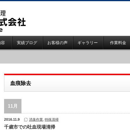
内容
実績ブログ
お客様の声
ギャラリー
作業料金
血痕除去
11月
2016.11.9
消臭作業
,
特殊清掃
千歳市での吐血現場清掃