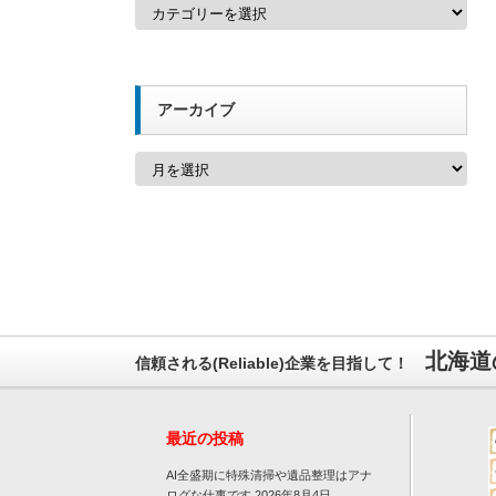
カ
テ
ゴ
リ
ー
アーカイブ
ア
ー
カ
イ
ブ
北海道
信頼される(Reliable)企業を目指して！
最近の投稿
AI全盛期に特殊清掃や遺品整理はアナ
ログな仕事です
2026年8月4日