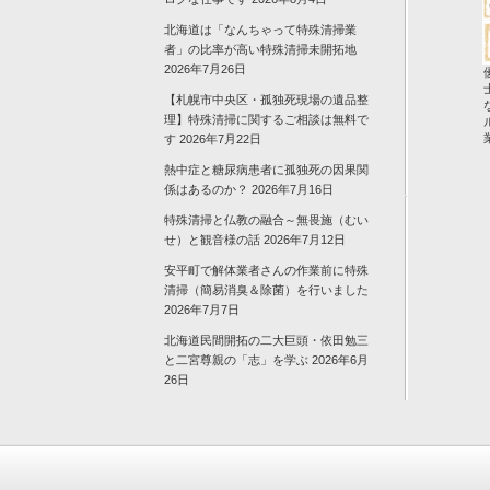
北海道は「なんちゃって特殊清掃業
者」の比率が高い特殊清掃未開拓地
2026年7月26日
【札幌市中央区・孤独死現場の遺品整
理】特殊清掃に関するご相談は無料で
す
2026年7月22日
熱中症と糖尿病患者に孤独死の因果関
係はあるのか？
2026年7月16日
特殊清掃と仏教の融合～無畏施（むい
せ）と観音様の話
2026年7月12日
安平町で解体業者さんの作業前に特殊
清掃（簡易消臭＆除菌）を行いました
2026年7月7日
北海道民間開拓の二大巨頭・依田勉三
と二宮尊親の「志」を学ぶ
2026年6月
26日