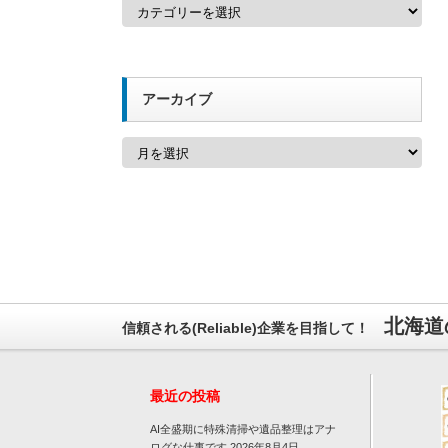
カ
テ
ゴ
リ
ー
アーカイブ
ア
ー
カ
イ
ブ
北海道
信頼される(Reliable)企業を目指して！
最近の投稿
AI全盛期に特殊清掃や遺品整理はアナ
ログな仕事です
2026年8月4日