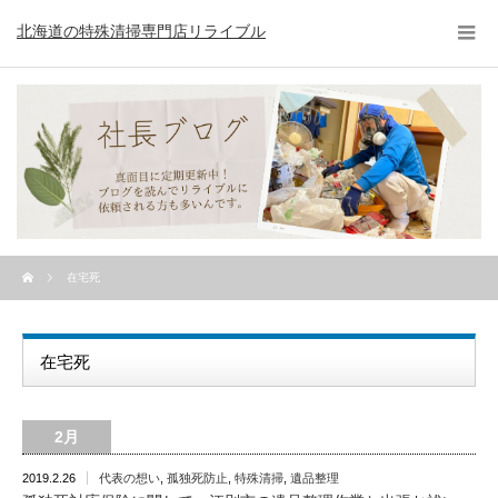
北海道の特殊清掃専門店リライブル
在宅死
在宅死
2月
2019.2.26
代表の想い
,
孤独死防止
,
特殊清掃
,
遺品整理