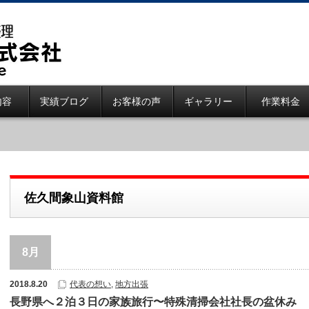
内容
実績ブログ
お客様の声
ギャラリー
作業料金
佐久間象山資料館
8月
2018.8.20
代表の想い
,
地方出張
長野県へ２泊３日の家族旅行〜特殊清掃会社社長の盆休み