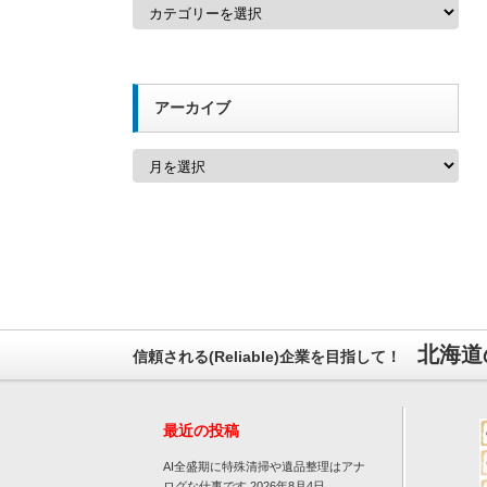
カ
テ
ゴ
リ
ー
アーカイブ
ア
ー
カ
イ
ブ
北海道
信頼される(Reliable)企業を目指して！
最近の投稿
AI全盛期に特殊清掃や遺品整理はアナ
ログな仕事です
2026年8月4日