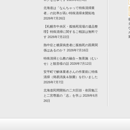
北海道は「なんちゃって特殊清掃業
者」の比率が高い特殊清掃未開拓地
2026年7月26日
【札幌市中央区・孤独死現場の遺品整
理】特殊清掃に関するご相談は無料で
す
2026年7月22日
熱中症と糖尿病患者に孤独死の因果関
係はあるのか？
2026年7月16日
特殊清掃と仏教の融合～無畏施（むい
せ）と観音様の話
2026年7月12日
安平町で解体業者さんの作業前に特殊
清掃（簡易消臭＆除菌）を行いました
2026年7月7日
北海道民間開拓の二大巨頭・依田勉三
と二宮尊親の「志」を学ぶ
2026年6月
26日