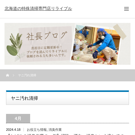
北海道の特殊清掃専門店リライブル
ヤニ汚れ清掃
ヤニ汚れ清掃
4月
2024.4.18
お役立ち情報
,
消臭作業