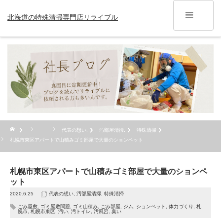
北海道の特殊清掃専門店リライブル
代表の想い
,
汚部屋清掃
,
特殊清掃
札幌市東区アパートで山積みゴミ部屋で大量のションペット
札幌市東区アパートで山積みゴミ部屋で大量のションペ
ット
2020.6.25
代表の想い
,
汚部屋清掃
,
特殊清掃
ごみ屋敷
,
ゴミ屋敷問題
,
ゴミ山積み
,
ごみ部屋
,
ジム
,
ションペット
,
体力づくり
,
札
幌市
,
札幌市東区
,
汚い
,
汚トイレ
,
汚風呂
,
臭い