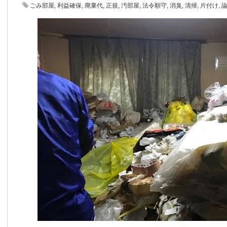
ごみ部屋
,
利益確保
,
廃棄代
,
正規
,
汚部屋
,
法令順守
,
消臭
,
清掃
,
片付け
,