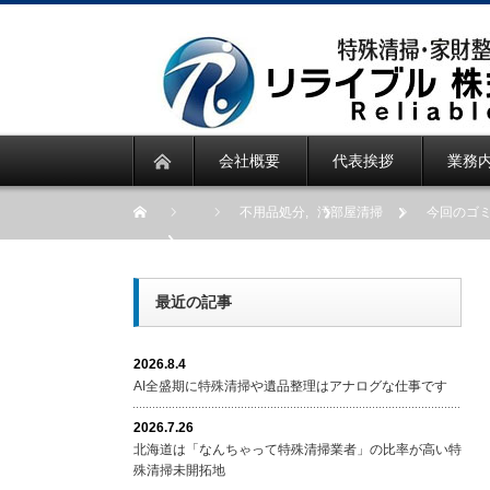
会社概要
代表挨拶
業務
不用品処分
,
汚部屋清掃
今回のゴ
最近の記事
2026.8.4
AI全盛期に特殊清掃や遺品整理はアナログな仕事です
2026.7.26
北海道は「なんちゃって特殊清掃業者」の比率が高い特
殊清掃未開拓地