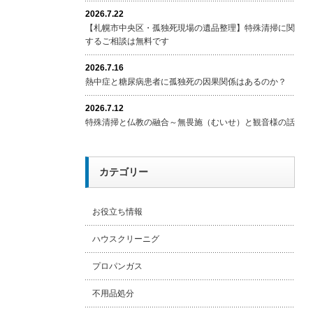
2026.7.22
【札幌市中央区・孤独死現場の遺品整理】特殊清掃に関
するご相談は無料です
2026.7.16
熱中症と糖尿病患者に孤独死の因果関係はあるのか？
2026.7.12
特殊清掃と仏教の融合～無畏施（むいせ）と観音様の話
カテゴリー
お役立ち情報
ハウスクリーニグ
プロパンガス
不用品処分