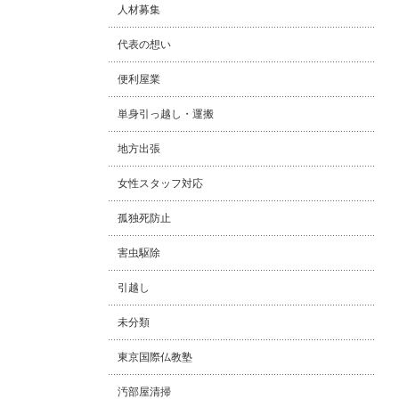
人材募集
代表の想い
便利屋業
単身引っ越し・運搬
地方出張
女性スタッフ対応
孤独死防止
害虫駆除
引越し
未分類
東京国際仏教塾
汚部屋清掃