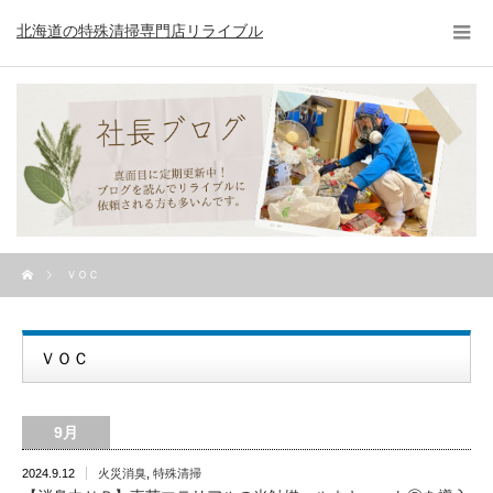
北海道の特殊清掃専門店リライブル
ＶＯＣ
ＶＯＣ
9月
2024.9.12
火災消臭
,
特殊清掃