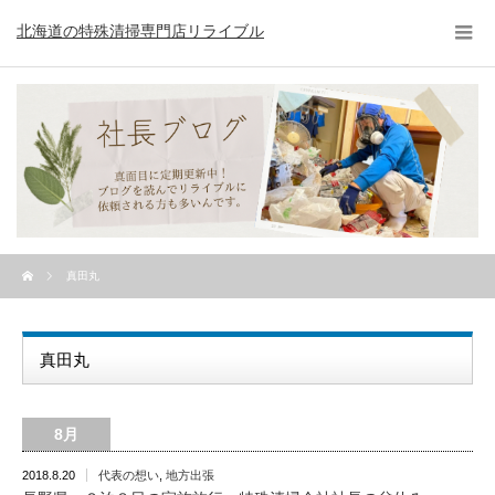
北海道の特殊清掃専門店リライブル
真田丸
真田丸
8月
2018.8.20
代表の想い
,
地方出張