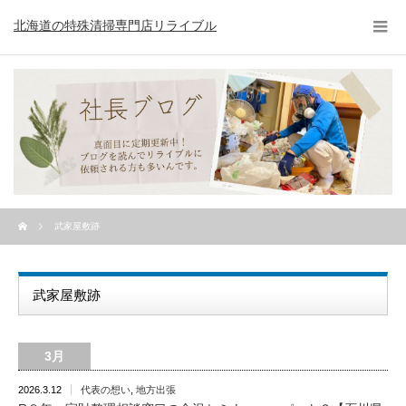
北海道の特殊清掃専門店リライブル
武家屋敷跡
武家屋敷跡
3月
2026.3.12
代表の想い
,
地方出張