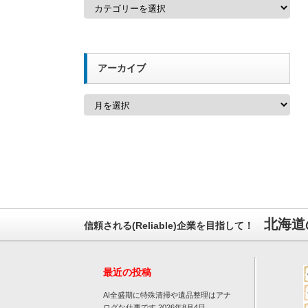
カ
テ
ゴ
リ
ー
アーカイブ
ア
ー
カ
イ
ブ
北海道
信頼される(Reliable)企業を目指して！
最近の投稿
AI全盛期に特殊清掃や遺品整理はアナ
ログな仕事です
2026年8月4日