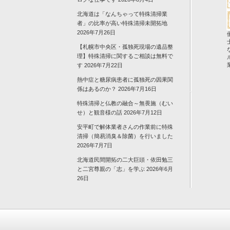
北海道は「なんちゃって特殊清掃業
者」の比率が高い特殊清掃未開拓地
2026年7月26日
【札幌市中央区・孤独死現場の遺品整
理】特殊清掃に関するご相談は無料で
す
2026年7月22日
熱中症と糖尿病患者に孤独死の因果関
係はあるのか？
2026年7月16日
特殊清掃と仏教の融合～無畏施（むい
せ）と観音様の話
2026年7月12日
安平町で解体業者さんの作業前に特殊
清掃（簡易消臭＆除菌）を行いました
2026年7月7日
北海道民間開拓の二大巨頭・依田勉三
と二宮尊親の「志」を学ぶ
2026年6月
26日