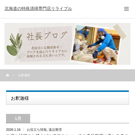
北海道の特殊清掃専門店リライブル
お釈迦様
お釈迦様
1月
2026.1.16
お役立ち情報
,
遺品整理