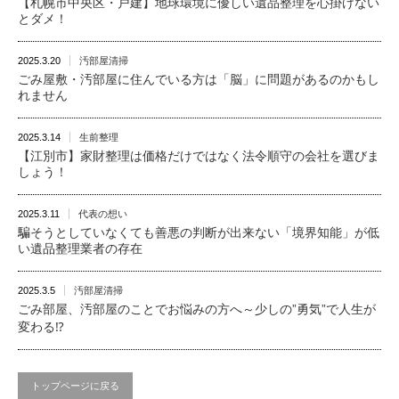
【札幌市中央区・戸建】地球環境に優しい遺品整理を心掛けない
とダメ！
2025.3.20
汚部屋清掃
ごみ屋敷・汚部屋に住んでいる方は「脳」に問題があるのかもし
れません
2025.3.14
生前整理
【江別市】家財整理は価格だけではなく法令順守の会社を選びま
しょう！
2025.3.11
代表の想い
騙そうとしていなくても善悪の判断が出来ない「境界知能」が低
い遺品整理業者の存在
2025.3.5
汚部屋清掃
ごみ部屋、汚部屋のことでお悩みの方へ～少しの”勇気”で人生が
変わる⁉
トップページに戻る