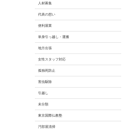
人材募集
代表の想い
便利屋業
単身引っ越し・運搬
地方出張
女性スタッフ対応
孤独死防止
害虫駆除
引越し
未分類
東京国際仏教塾
汚部屋清掃