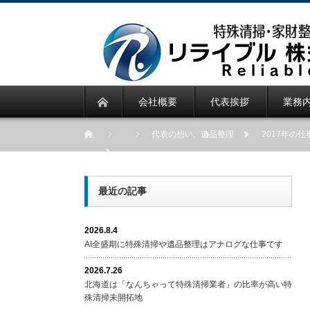
会社概要
代表挨拶
業務
代表の想い
,
遺品整理
2017年の
最近の記事
2026.8.4
AI全盛期に特殊清掃や遺品整理はアナログな仕事です
2026.7.26
北海道は「なんちゃって特殊清掃業者」の比率が高い特
殊清掃未開拓地