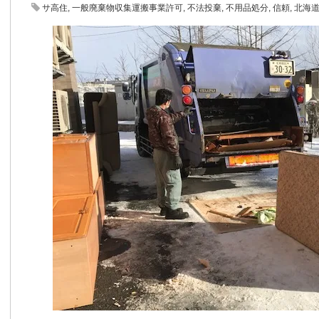
サ高住
,
一般廃棄物収集運搬事業許可
,
不法投棄
,
不用品処分
,
信頼
,
北海