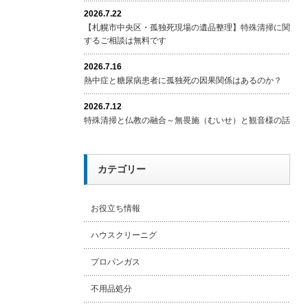
2026.7.22
【札幌市中央区・孤独死現場の遺品整理】特殊清掃に関
するご相談は無料です
2026.7.16
熱中症と糖尿病患者に孤独死の因果関係はあるのか？
2026.7.12
特殊清掃と仏教の融合～無畏施（むいせ）と観音様の話
カテゴリー
お役立ち情報
ハウスクリーニグ
プロパンガス
不用品処分