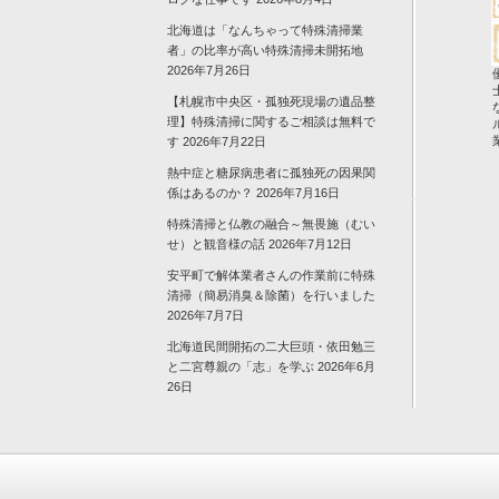
北海道は「なんちゃって特殊清掃業
者」の比率が高い特殊清掃未開拓地
2026年7月26日
【札幌市中央区・孤独死現場の遺品整
理】特殊清掃に関するご相談は無料で
す
2026年7月22日
熱中症と糖尿病患者に孤独死の因果関
係はあるのか？
2026年7月16日
特殊清掃と仏教の融合～無畏施（むい
せ）と観音様の話
2026年7月12日
安平町で解体業者さんの作業前に特殊
清掃（簡易消臭＆除菌）を行いました
2026年7月7日
北海道民間開拓の二大巨頭・依田勉三
と二宮尊親の「志」を学ぶ
2026年6月
26日