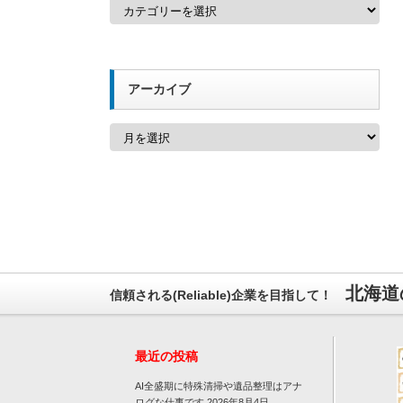
カ
テ
ゴ
リ
ー
アーカイブ
ア
ー
カ
イ
ブ
北海道
信頼される(Reliable)企業を目指して！
最近の投稿
AI全盛期に特殊清掃や遺品整理はアナ
ログな仕事です
2026年8月4日