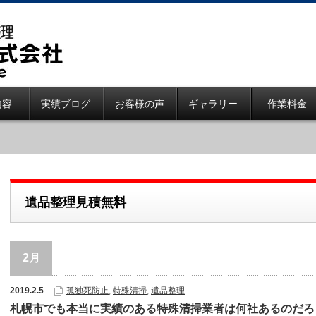
内容
実績ブログ
お客様の声
ギャラリー
作業料金
遺品整理見積無料
2月
2019.2.5
孤独死防止
,
特殊清掃
,
遺品整理
札幌市でも本当に実績のある特殊清掃業者は何社あるのだろ