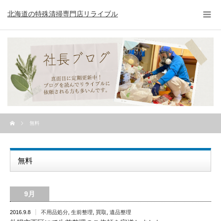
北海道の特殊清掃専門店リライブル
無料
無料
9月
2016.9.8
不用品処分
,
生前整理
,
買取
,
遺品整理