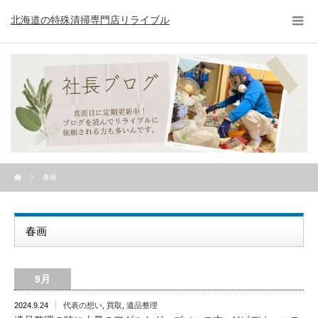
北海道の特殊清掃専門店リライブル
春画
春画
9月
2024.9.24
代表の想い
,
買取
,
遺品整理