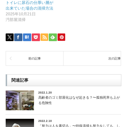
トイレに尿石の分厚い層が
出来ていた場合の清掃方法
2025年10月21日
汚部屋清掃
前の記事
次の記事
関連記事
2022.1.20
高齢者のゴミ部屋化はなぜ起きる？〜孤独死率も上が
る危険性
2022.2.10
「努力は人を裏切る」〜特殊清掃も努力をしても、し