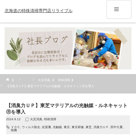
北海道の特殊清掃専門店リライブル
火災消臭
,
特殊清掃
【消臭力ＵＰ】東芝マテリアルの光触媒・ルネキャットⓇを導入
【消臭力ＵＰ】東芝マテリアルの光触媒・ルネキャット
Ⓡを導入
2024.9.12
火災消臭
,
特殊清掃
ＶＯＣ
,
ウィルス除去
,
佐賀藩
,
光触媒
,
東京
,
東京研修
,
東芝
,
消臭力ＵＰ
,
田中久重
,
除菌