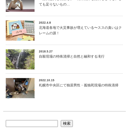
ても足りないもの…
2022.4.8
北海道各地で火災事故が増えている〜ススの臭いはク
レームの源！
2018.5.27
自殺現場の特殊清掃と自然と融和する滝行
2022.10.15
札幌市中央区にて独居男性・孤独死現場の特殊清掃
検索