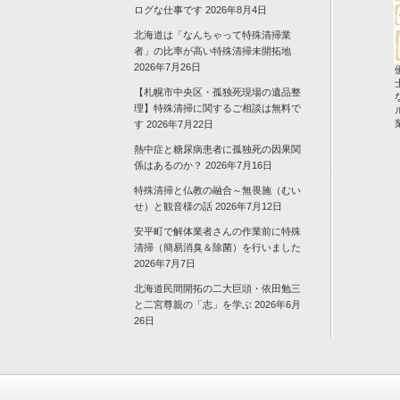
ログな仕事です
2026年8月4日
北海道は「なんちゃって特殊清掃業
者」の比率が高い特殊清掃未開拓地
2026年7月26日
【札幌市中央区・孤独死現場の遺品整
理】特殊清掃に関するご相談は無料で
す
2026年7月22日
熱中症と糖尿病患者に孤独死の因果関
係はあるのか？
2026年7月16日
特殊清掃と仏教の融合～無畏施（むい
せ）と観音様の話
2026年7月12日
安平町で解体業者さんの作業前に特殊
清掃（簡易消臭＆除菌）を行いました
2026年7月7日
北海道民間開拓の二大巨頭・依田勉三
と二宮尊親の「志」を学ぶ
2026年6月
26日