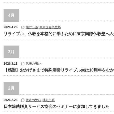
4月
2026.4.28
地方出張
,
東京国際仏教塾
リライブル、仏教を本格的に学ぶために東京国際仏教塾へ入
3月
2026.3.18
代表の想い
【感謝】おかげさまで特殊清掃リライブル㈱は10周年をむ
2月
2026.2.28
代表の想い
,
地方出張
日本除菌脱臭サービス協会のセミナーに参加してきました