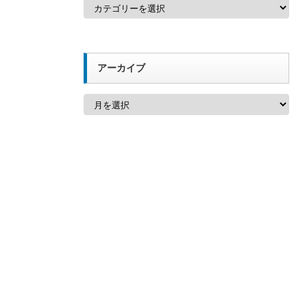
カ
テ
ゴ
リ
ー
アーカイブ
ア
ー
カ
イ
ブ