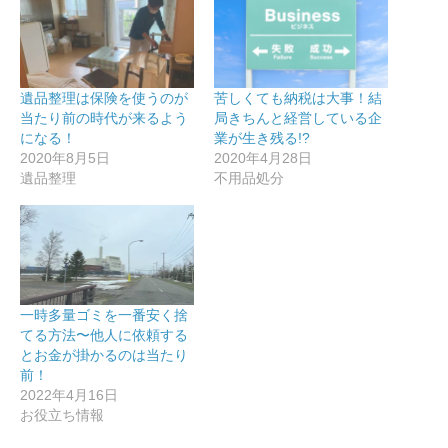
遺品整理は保険を使うのが
苦しくても納税は大事！結
当たり前の時代が来るよう
局きちんと経営している企
になる！
業が生き残る!?
2020年8月5日
2020年4月28日
遺品整理
不用品処分
一時多量ゴミを一番安く捨
てる方法〜他人に依頼する
とお金が掛かるのは当たり
前！
2022年4月16日
お役立ち情報