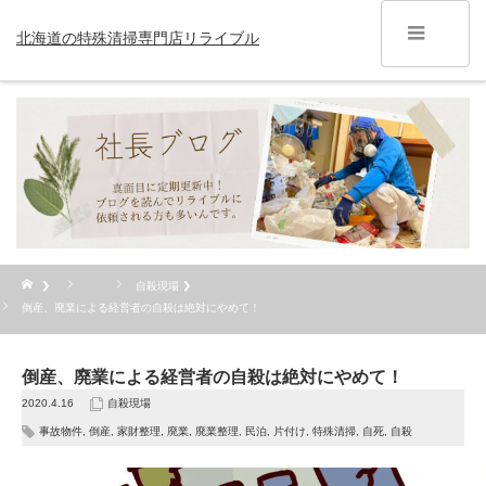
北海道の特殊清掃専門店リライブル
自殺現場
倒産、廃業による経営者の自殺は絶対にやめて！
倒産、廃業による経営者の自殺は絶対にやめて！
2020.4.16
自殺現場
事故物件
,
倒産
,
家財整理
,
廃業
,
廃業整理
,
民泊
,
片付け
,
特殊清掃
,
自死
,
自殺