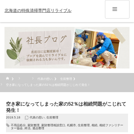
北海道の特殊清掃専門店リライブル
代表の想い
,
生前整理
空き家になってしまった家の52％は相続問題がこじれて発生！
空き家になってしまった家の52％は相続問題がこじれて
発生！
2019.5.18
代表の想い
,
生前整理
不用品処分
,
家財整理
,
家財整理相談窓口
,
札幌市
,
生前整理
,
相続
,
相続ファシリテー
ター協会
,
終活
,
遺品整理