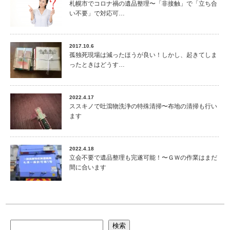
札幌市でコロナ禍の遺品整理〜「非接触」で「立ち合
い不要」で対応可…
2017.10.6
孤独死現場は減ったほうが良い！しかし、起きてしま
ったときはどうす…
2022.4.17
ススキノで吐瀉物洗浄の特殊清掃〜布地の清掃も行い
ます
2022.4.18
立会不要で遺品整理も完遂可能！〜ＧＷの作業はまだ
間に合います
検索