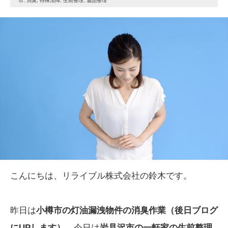
市
,
消臭
,
特殊清掃
,
生前整理
,
遺品整理
こんにちは、リライブル株式会社の鈴木です。
昨日は
小樽市の灯油漏洩物件の消臭作業（後日ブログ
にUPします）
、今日は
岩見沢市の一軒家の生前整理