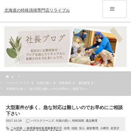
北海道の特殊清掃専門店リライブル
ハウスクリーニグ
,
代表の想い
,
特殊清掃
,
遺品整理
大型案件が多く、急な対応は難しいのでお早めにご相談下さい
大型案件が多く、急な対応は難しいのでお早めにご相談
下さい
2017.10.19
ハウスクリーニグ
,
代表の想い
,
特殊清掃
,
遺品整理
ごみ部屋
,
一般廃棄物収集運搬事業許可
,
信用
,
信頼
,
安心
,
家財整理
,
小樽市
,
岩見沢