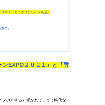
O２０２１』と『香りデザイン東京』
２日目）
ンEXPO２０２１』と『香
NSでUPすると叩かれてしまう時代な