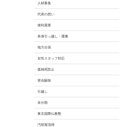
人材募集
代表の想い
便利屋業
単身引っ越し・運搬
地方出張
女性スタッフ対応
孤独死防止
害虫駆除
引越し
未分類
東京国際仏教塾
汚部屋清掃