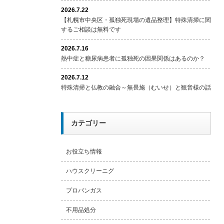
2026.7.22
【札幌市中央区・孤独死現場の遺品整理】特殊清掃に関
するご相談は無料です
2026.7.16
熱中症と糖尿病患者に孤独死の因果関係はあるのか？
2026.7.12
特殊清掃と仏教の融合～無畏施（むいせ）と観音様の話
カテゴリー
お役立ち情報
ハウスクリーニグ
プロパンガス
不用品処分