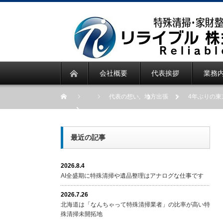
会社概要
代表挨拶
業務
代表の想い
,
地方出張
4年ぶりの東
最近の記事
2026.8.4
AI全盛期に特殊清掃や遺品整理はアナログな仕事です
2026.7.26
北海道は「なんちゃって特殊清掃業者」の比率が高い特
殊清掃未開拓地