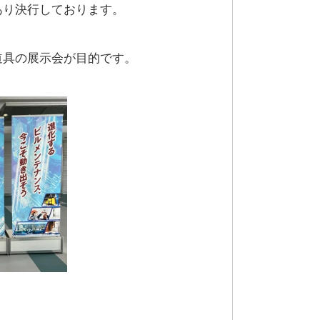
あり決行しております。
道具の展示会が目的です。
。