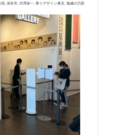
出張
,
深谷市
,
渋澤栄一
,
香りデザイン東京
,
鬼滅の刃原