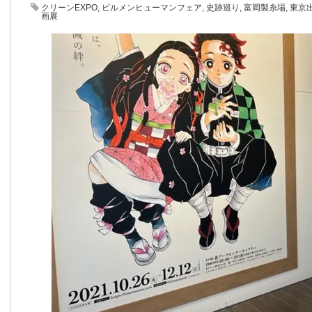
クリーンEXPO
,
ビルメンヒューマンフェア
,
史跡巡り
,
富岡製糸場
,
東京
画展